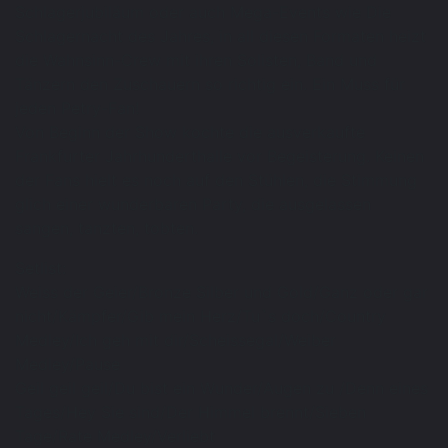
Schlagerjubiläum oder auch Mega-Events wie Die
Schlagernacht des Jahres, in all diesen Formaten heizt
die Wahnsinn-Crew mit ihren Solisten, Band und
Tänzern den Zuschauern so richtig ein. Ein Muss für
jeden Petry-Fan!
Von Beginn der Show kochte die ausverkaufte
Frankfurter Jahrhunderthalle vor Begeisterung. Keinen
der Fans hielt es noch auf den Stühlen, die Stimmung
glich einer wunderbaren Party, die ausgelassen
sangen, tanzten, tobten.
Setlist:
Weiss der Geier/Bronze Silber und Gold/Ganz oder gar
nicht/Kämpfer/Gib mein Herz/Tu`s doch/Country
Medley/Ich geh mit dir/Scheissegal/Weiber
Medley/Pause
Geil geil geil/Du bist ein Wunder/Augen zu /Denn eines
Tages/Hey Sie sind/Der Himmel brennt/Sieben
Tage/Rate Medley/Verliebt