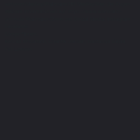
verloren/Medley/Wahnsinn/Hit Medley/Wer die Augen
Weitere Informationen auf https://www.wahnsinn-
show.de Wahnsinn-Show auf Social Media: Instagram –
Facebook
Sänger*innen:
Konrad Wissmath, Chantal Jansen, Nastassja Giuila,
Pat Lawson