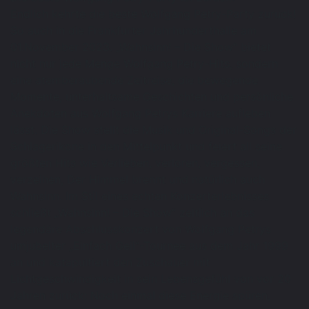
Endlich kehrte die beste Wolfgang Petry-Party zurück!
So auch in die Frankfurter Jahrhunderthalle am
01.November 2023. „Wahnsinn! – Die Show“ bietet
nicht nur jede Menge Wolfgang Petry-Hits, sondern
eine atemberaubende Zeitreise, die bewegende
Momente, unterhaltsame Geschichten und persönliche
Anekdoten aus Wolfgang Petrys Karriere aufleben
lässt. Die Show stellt die Musik und Original-Songs der
Schlagerikone in den Mittelpunkt und feiert all seine
größten Hits wie Verlieben, verloren, vergessen,
verzeihen, Der Himmel brennt und natürlich auch
Wahnsinn. Im Stil eines echten Konzerterlebnisses
schließt „Wahnsinn! – Die Show“ zeitlich an das
legendäre Abschlusskonzert von Wolfgang Petrys
umjubelter „Einfach Geil“-Tournee aus dem Jahr 1999
an und katapultiert den Zuschauer mit
Lichtgeschwindigkeit in sein Lebensgefühl von vor 20
Jahren zurück: Noch einmal diese Energie spüren,