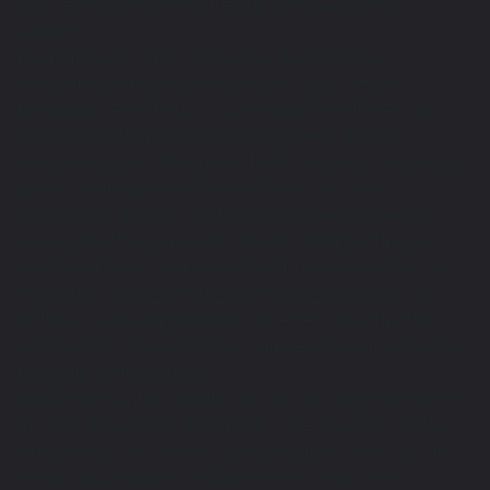
noch einmal all die Hits feiern, als gäbe es kein
Morgen.
Das Publikum wurde mit vielen Sing-A-Long-
Elementen aktiv eingebunden und eine riesige
Leinwand vermittelte all die großen Emotionen und
pure Lebensfreude, die Wolfgang Petry immer
ausgestrahlt hat. Die große Band sorgte für perfekten
Sound, professionelle Tänzer heizen ein und
erstklassige Solisten bieten eine bemerkenswerte
Gesangsperformance dar, die das Vermächtnis von
Wolfgang Petry gebührend feiert. Ein eigens auf die
Produktion abgestimmtes Bühnendesign sorgt im
raffinierten Zusammenspiel mit einer akzentuierten
und reich an Special Effects ausgestatteten Lightshow
für beste Unterhaltung.
50.000 verkaufte Tickets bei der Tour 2022 sprechen
für sich. Bekannt ist Wahnsinn! – Die Show als beste
Petry-Party aller Zeiten auch längst aus dem TV: Ob
Florian Silbereisens Schlagerbooom, Das große