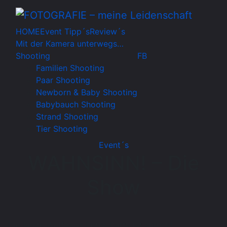
HOME
Event Tipp´s
Review´s
Mit der Kamera unterwegs…
Shooting
FB
Familien Shooting
Paar Shooting
Newborn & Baby Shooting
Babybauch Shooting
Strand Shooting
Tier Shooting
Event´s
WAHNSINN! – Die
Show
Die beste Wolfgang Petry-Party ist zurück!